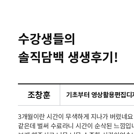
수강생들의
솔직담백 생생후기!
조창훈
캠퍼스
르쳐주셔
3개월이란 시간이 무색하게 지나가 버렸네요
여기 와
같은데 벌써 수료라니 시간이 순삭된 느낌입