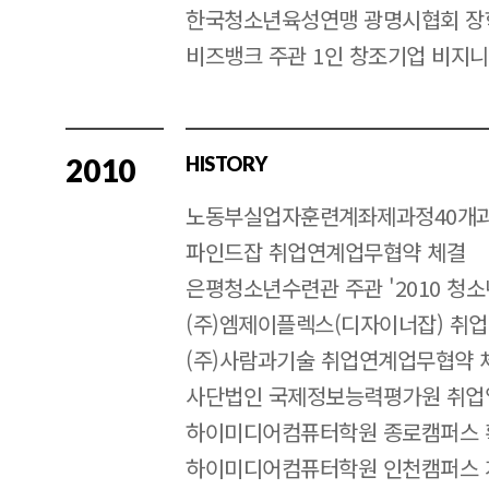
한국청소년육성연맹 광명시협회 
비즈뱅크 주관 1인 창조기업 비지
2010
HISTORY
노동부실업자훈련계좌제과정40개
파인드잡 취업연계업무협약 체결
은평청소년수련관 주관 '2010 청
(주)엠제이플렉스(디자이너잡) 취
(주)사람과기술 취업연계업무협약 
사단법인 국제정보능력평가원 취업
하이미디어컴퓨터학원 종로캠퍼스 
하이미디어컴퓨터학원 인천캠퍼스 