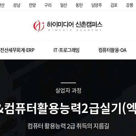
안산
성남
안양
구리
일산
동탄
남양주
김포
강릉
전산세무회계·ERP
IT·프로그래밍
컴퓨터활용·OA
실업자 과정
&컴퓨터활용능력2급실기(엑
컴퓨터 활용능력 2급 취득의 지름길