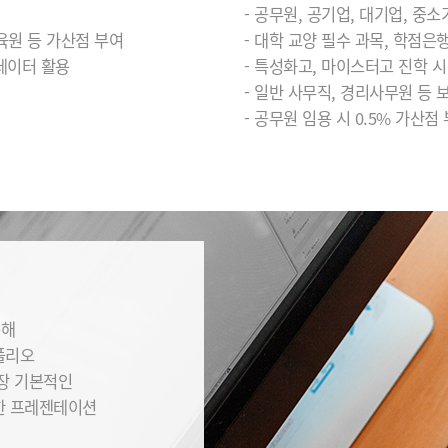
- 공무원, 공기업, 대기업, 중
육원 등 가산점 부여
- 대학 교양 필수 과목, 학점은
·데이터 활용
- 특성화고, 마이스터고 진학 
- 일반 사무직, 경리사무원 등 
- 공무원 임용 시 0.5% 가산점
통해
폴리오
가장 기본적인
한 프레젠테이션