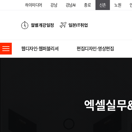
하이미디어
강남
강남AI
종로
신촌
노원
웹디자인·웹퍼블리셔
편집디자인·영상편집
엑셀실무