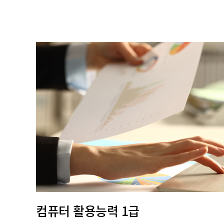
컴퓨터 활용능력 1급