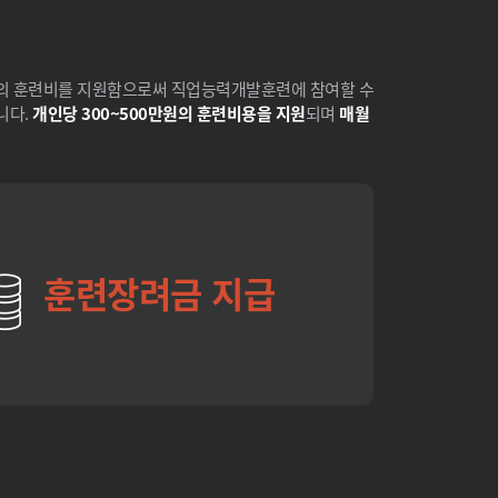
액의 훈련비를 지원함으로써 직업능력개발훈련에 참여할 수
니다.
개인당 300~500만원의 훈련비용을 지원
되며
매월
훈련장려금 지급
안ㅇㅇ
★★★★★
우선 저희 팀을 위해 애써주신 서일근 멘토님
께 진심으로 감사드립니다. 항상 본인 일처럼