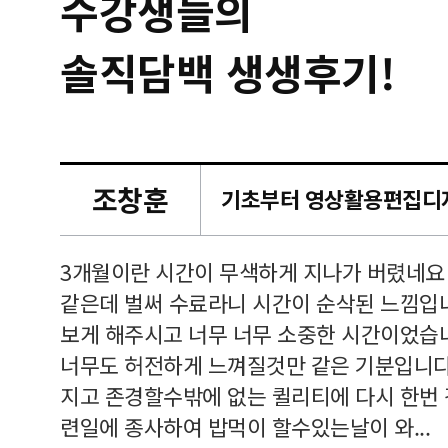
수강생들의
솔직담백 생생후기!
조창훈
캠퍼스
르쳐주셔
3개월이란 시간이 무색하게 지나가 버렸네요
여기 와
같은데 벌써 수료라니 시간이 순삭된 느낌입
보게 해주시고 너무 너무 소중한 시간이었습니
너무도 허전하게 느껴질것만 같은 기분입니다
지고 존경할수밖에 없는 퀼리티에 다시 한번
련일에 종사하여 밥먹이 할수있는날이 와...