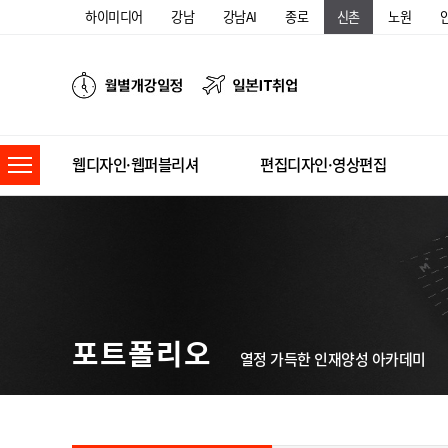
하이미디어
강남
강남AI
종로
신촌
노원
웹디자인·웹퍼블리셔
편집디자인·영상편집
포트폴리오
열정 가득한 인재양성 아카데미