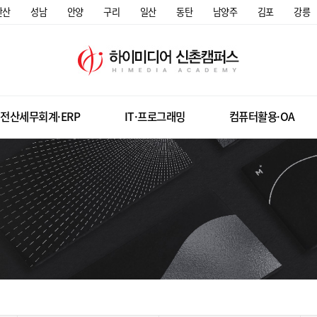
안산
성남
안양
구리
일산
동탄
남양주
김포
강릉
전산세무회계·ERP
IT·프로그래밍
컴퓨터활용·OA