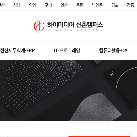
안산
성남
안양
구리
일산
동탄
남양주
김포
강릉
전산세무회계·ERP
IT·프로그래밍
컴퓨터활용·OA