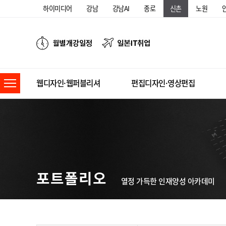
하이미디어
강남
강남AI
종로
신촌
노원
웹디자인·웹퍼블리셔
편집디자인·영상편집
포트폴리오
열정 가득한 인재양성 아카데미