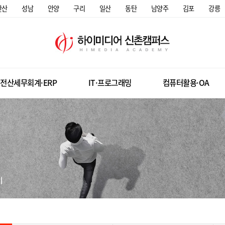
안산
성남
안양
구리
일산
동탄
남양주
김포
강릉
전산세무회계·ERP
IT·프로그래밍
컴퓨터활용·OA
미