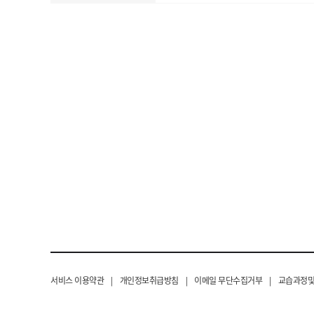
서비스 이용약관
|
개인정보취급방침
|
이메일 무단수집거부
|
교습과정및