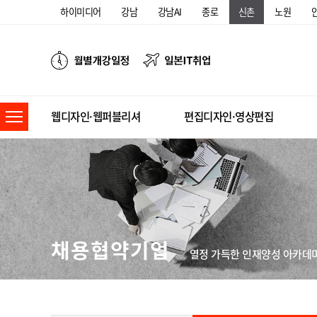
하이미디어
강남
강남AI
종로
신촌
노원
웹디자인·웹퍼블리셔
편집디자인·영상편집
채용협약기업
열정 가득한 인재양성 아카데