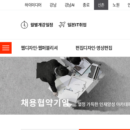
하이미디어
강남
강남AI
종로
신촌
노원
웹디자인·웹퍼블리셔
편집디자인·영상편집
채용협약기업
열정 가득한 인재양성 아카데