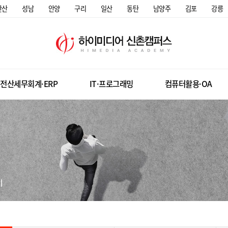
안산
성남
안양
구리
일산
동탄
남양주
김포
강릉
전산세무회계·ERP
IT·프로그래밍
컴퓨터활용·OA
미