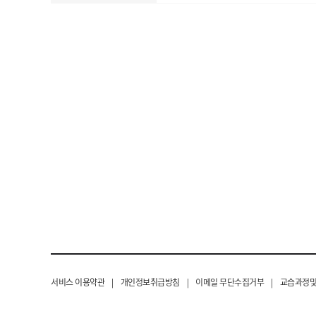
서비스 이용약관
|
개인정보취급방침
|
이메일 무단수집거부
|
교습과정및