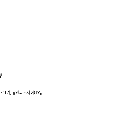
생
강로1가, 용산파크자이) D동