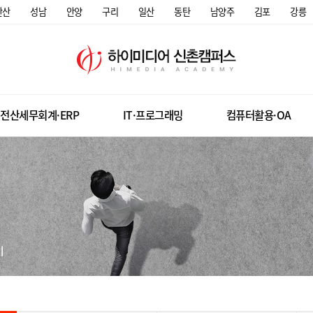
안산
성남
안양
구리
일산
동탄
남양주
김포
강릉
전산세무회계·ERP
IT·프로그래밍
컴퓨터활용·OA
미