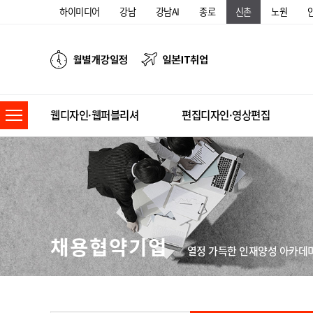
하이미디어
강남
강남AI
종로
신촌
노원
웹디자인·웹퍼블리셔
편집디자인·영상편집
채용협약기업
열정 가득한 인재양성 아카데