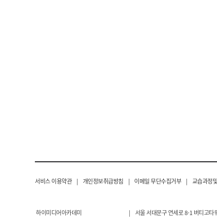
서비스 이용약관
|
개인정보취급방침
|
이메일 무단수집거부
|
교습과정및
하이미디어아카데미
|
서울 서대문구 연세로 8-1 버티고타워