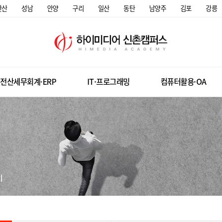
안산
성남
안양
구리
일산
동탄
남양주
김포
강릉
전산세무회계·ERP
IT·프로그래밍
컴퓨터활용·OA
미