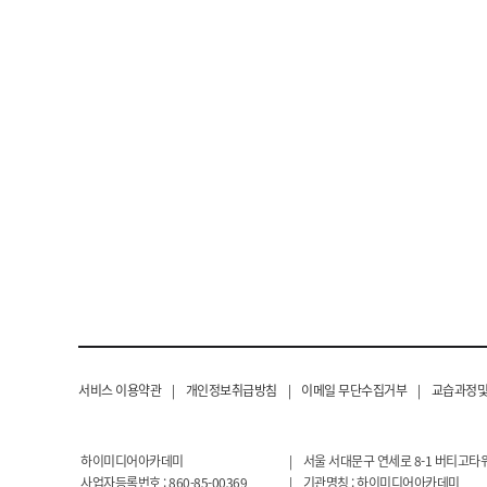
서비스 이용약관
|
개인정보취급방침
|
이메일 무단수집거부
|
교습과정및
하이미디어아카데미
|
서울 서대문구 연세로 8-1 버티고타워
사업자등록번호 : 860-85-00369
|
기관명칭 : 하이미디어아카데미