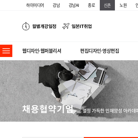
하이미디어
강남
강남AI
종로
신촌
노원
웹디자인·웹퍼블리셔
편집디자인·영상편집
채용협약기업
열정 가득한 인재양성 아카데