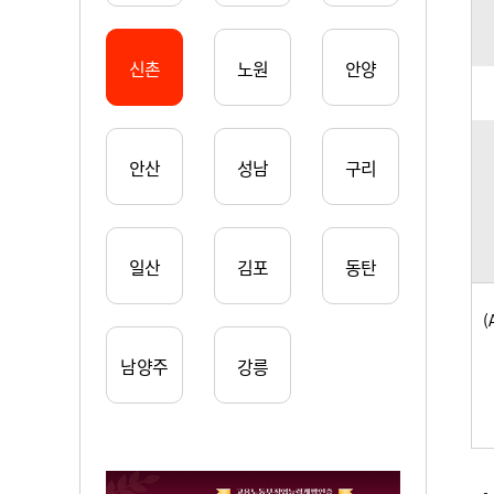
신촌
노원
안양
안산
성남
구리
일산
김포
동탄
(
남양주
강릉