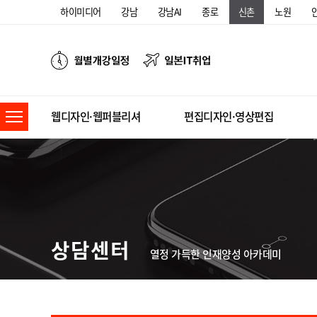
하이미디어
강남
강남AI
종로
신촌
노원
웹디자인·웹퍼블리셔
편집디자인·영상편집
상담센터
열정 가득한 인재양성 아카데미