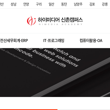
안산
성남
안양
구리
일산
동탄
남양주
김포
강릉
전산세무회계·ERP
IT·프로그래밍
컴퓨터활용·OA