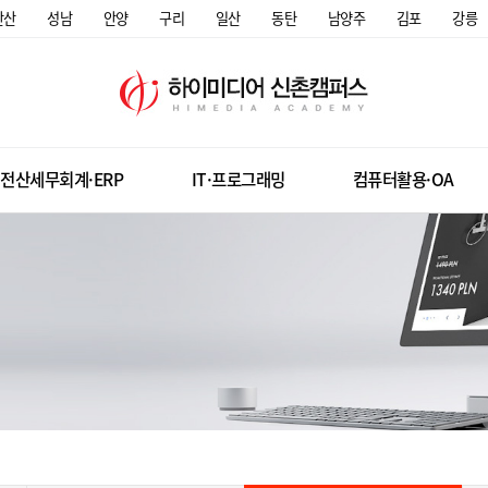
안산
성남
안양
구리
일산
동탄
남양주
김포
강릉
전산세무회계·ERP
IT·프로그래밍
컴퓨터활용·OA