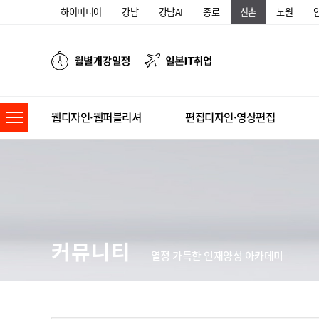
하이미디어
강남
강남AI
종로
신촌
노원
웹디자인·웹퍼블리셔
편집디자인·영상편집
커뮤니티
열정 가득한 인재양성 아카데미